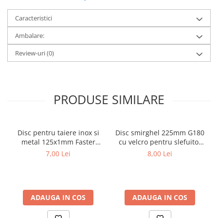
Caracteristici
Ambalare:
Review-uri
(0)
PRODUSE SIMILARE
Disc pentru taiere inox si
Disc smirghel 225mm G180
metal 125x1mm Faster
cu velcro pentru slefuitor
Tools
pereti Faster Tools
7,00 Lei
8,00 Lei
ADAUGA IN COS
ADAUGA IN COS