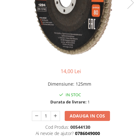
Foarfeci de mana
Galeti de lucru si accesorii
Imbusi si seturi de imbusi
Patenti, clesti si sfici
Pile de mana
Pistoale de spuma si silicon
Rangi
14,00 Lei
Razuri si razuitoare de mana
Surubelnite si seturi de
Dimensiune
:
125mm
surubelnite
IN STOC
Trafaleti speciali
Durata de livrare:
1
Truse de tubulare si chei
ADAUGA IN COS
Tubulare 1/2 si accesorii
Cod Produs:
00544130
Ai nevoie de ajutor?
0786049000