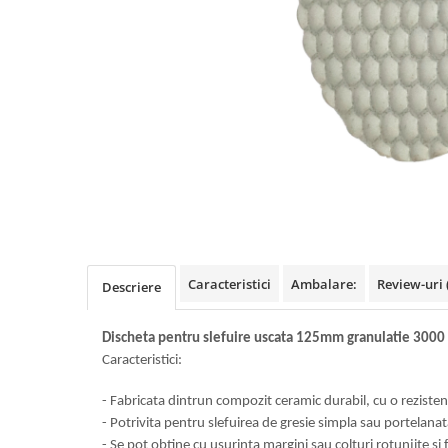
Benzi din aluminiu
Benzi dublu-adezive
Benzi duct tape
Benzi pentru avertizare
Benzi pentru zidarie
Burghie, dalti, spituri
Burghie pentru beton cu prindere
cilindirica
Burghie pentru beton SDS+
Burghie pentru lemn
Caracteristici
Ambalare:
Review-uri
Descriere
Burghie pentru metal cu cobalt
Discheta pentru slefuire uscata 125mm granulatie 3000 
Burghie pentru metal in trepte -
Caracteristici:
conice
Burghie pentru metal lungi
- Fabricata dintrun compozit ceramic durabil, cu o rezisten
- Potrivita pentru slefuirea de gresie simpla sau portelanata
Burghie pentru sticla si ceramica
- Se pot obtine cu usurinta margini sau colturi rotunjite si f