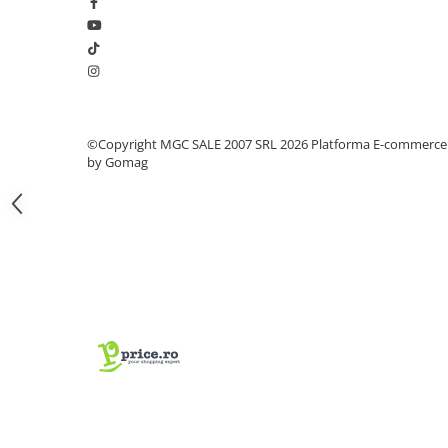
Coliere din plastic
Lampi pe gaz, fludor
Magneti pentru sudura in unghi
Ventuze
©Copyright MGC SALE 2007 SRL 2026
Platforma E-commerce
Gletiere, spacluri si mistrii
by Gomag
Alte gletiere
Gletiere din inox
Gletiere profesionale
Mistrii drepte si pentru colturi
Spacluri
Instrumente pentru scris si trasat
Creioane si creta
Markere cu vopsea
Markere permanente
Sfoara de trasat, oxizi