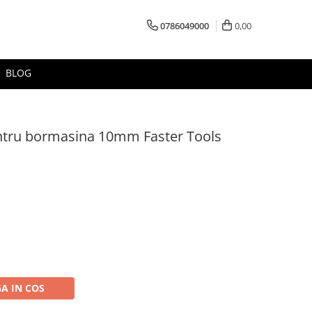
0786049000
0,00
BLOG
ntru bormasina 10mm Faster Tools
A IN COS