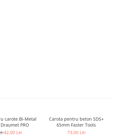
tru carote Bi-Metal
Carota pentru beton SDS+
Disc slef
 Draumet PRO
65mm Faster Tools
vidia 125m
ei
42,00 Lei
73,00 Lei