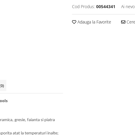
Cod Produs:
00544341
Ai nevo
Adauga la Favorite
Cere 
(0)
ools
mica, gresie, faianta si piatra
porita atat la temperaturi inalte;