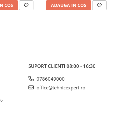
N COS
ADAUGA IN COS
ADAUG
SUPORT CLIENTI
08:00 - 16:30
0786049000
office@tehnicexpert.ro
 6