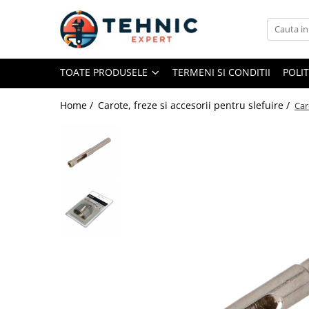
Toate Produsele
TOATE PRODUSELE
TERMENI SI CONDITII
POLI
Accesorii pentru scule electrice
Accesorii pentru sculele pe aer
Home /
Carote, freze si accesorii pentru slefuire /
Car
Alte accesorii pentru scule
electrice
Biti, prelungitoare si accesorii
Mixere pentru material
Panze pentru pendular si ferastrau
sabie
Perii sarma
Benzi adezive, avertizare si
reparatii
Alte benzi
Benzi anti-alunecare