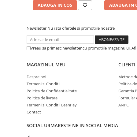
ADAUGA IN COS
ADAUGA IN 
metal
Discuri smirghel cu velcro
Taiere umeda si uscata
Newsletter
Nu rata ofertele si promotiile noastre
Distantieri nivelare si fixare
Distantieri cruce, tip T si penite
Vreau sa primesc newsletter cu promotiile magazinului. Af
Distantieri pentru nivelare
Echipamente pentru protectie
MAGAZINUL MEU
CLIENTI
Alte echipamente de protectie
Despre noi
Metode de
Articole curatenie
Termeni si Conditii
Politica d
Centuri scule si hamuri
Politica de Confidentialitate
Garantia 
Folie pentru protectie mobila
Politica de livrare
Formular 
Termeni si Conditii LeanPay
ANPC
Manusi pentru protectie
Contact
Saci pentru menaj
SOCIAL
URMARESTE-NE IN SOCIAL MEDIA
Elemente pentru prindere si fixare
Chingi si cordeline