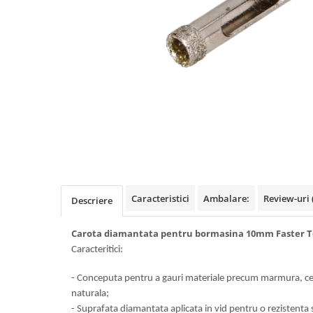
Benzi din aluminiu
Benzi dublu-adezive
Benzi duct tape
Benzi pentru avertizare
Benzi pentru zidarie
Burghie, dalti, spituri
Burghie pentru beton cu prindere
cilindirica
Burghie pentru beton SDS+
Burghie pentru lemn
Caracteristici
Ambalare:
Review-uri
Descriere
Burghie pentru metal cu cobalt
Carota diamantata pentru bormasina 10mm Faster T
Burghie pentru metal in trepte -
Caracteritici:
conice
Burghie pentru metal lungi
- Conceputa pentru a gauri materiale precum marmura, cera
naturala;
Burghie pentru sticla si ceramica
- Suprafata diamantata aplicata in vid pentru o rezistenta s