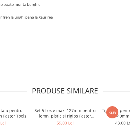
e se poate monta burghiu
sanfren la unghi pana la gaurirea
PRODUSE SIMILARE
tata pentru
Set 5 freze max: 127mm pentru
Tija pilot pen
-2%
 Faster Tools
lemn, plstic si rigips Faster
32-140mm
Tools
Lei
59,00 Lei
43,00 L