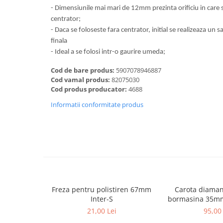
Dalti, spit-uri SDS+ si SDS MAX
- Dimensiunile mai mari de 12mm prezinta orificiu in car
centrator;
Carote, freze si accesorii pentru
slefuire
- Daca se foloseste fara centrator, initial se realizeaza un 
finala
Accesorii pentru prelucrare
- Ideal a se folosi intr-o gaurire umeda;
ceramica
Accesorii pentru frezare
Cod de bare produs:
5907078946887
Cod vamal produs:
82075030
Carote pentru ceramica
Cod produs producator:
4688
Dischete pentru slefuire ceramica
Informatii conformitate produs
Carote HSS
Carote si accesorii pentru zidarie
Freze pentru gaurire lemn si gips
carton
Discuri pentru taiere si slefuire
Discuri lamelare cu smirghel
Freza pentru polistiren 67mm
Carota diaman
Discuri pentru ferastrau circular
Inter-S
bormasina 35mm
Discuri pentru slefuire gleturi
21,00 Lei
95,00 
Discuri pentru taiere si polizare