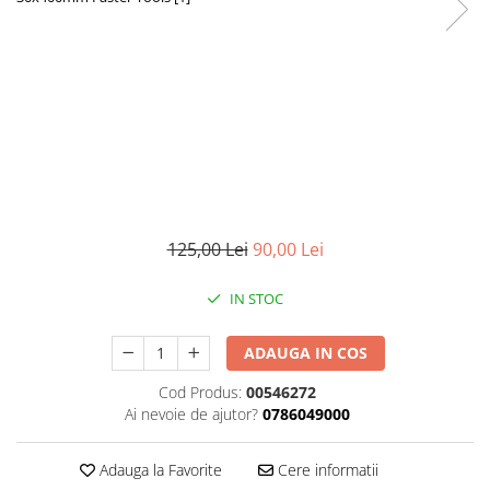
Foarfeci de mana
Galeti de lucru si accesorii
Imbusi si seturi de imbusi
Patenti, clesti si sfici
Pile de mana
Pistoale de spuma si silicon
Rangi
125,00 Lei
90,00 Lei
Razuri si razuitoare de mana
Surubelnite si seturi de
IN STOC
surubelnite
Trafaleti speciali
ADAUGA IN COS
Truse de tubulare si chei
Cod Produs:
00546272
Tubulare 1/2 si accesorii
Ai nevoie de ajutor?
0786049000
Adauga la Favorite
Cere informatii