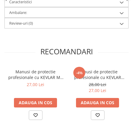
Caracteristici
Ambalare:
Review-uri
(0)
RECOMANDARI
Manusi de protectie
Manusi de protectie
-4%
profesionale cu KEVLAR M9
profesionale cu KEVLAR
PROTECT2U
M10 PROTECT2U
27,00 Lei
28,00 Lei
27,00 Lei
ADAUGA IN COS
ADAUGA IN COS