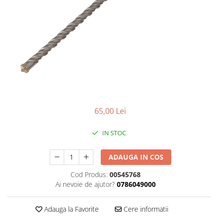
Foarfeci de mana
Galeti de lucru si accesorii
Imbusi si seturi de imbusi
Patenti, clesti si sfici
Pile de mana
Pistoale de spuma si silicon
Rangi
65,00 Lei
Razuri si razuitoare de mana
Surubelnite si seturi de
IN STOC
surubelnite
Trafaleti speciali
ADAUGA IN COS
Truse de tubulare si chei
Cod Produs:
00545768
Tubulare 1/2 si accesorii
Ai nevoie de ajutor?
0786049000
Adauga la Favorite
Cere informatii