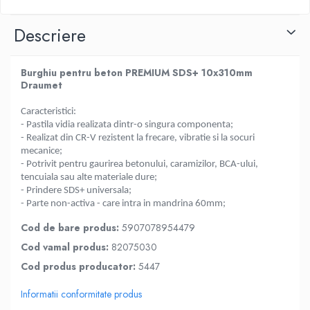
Descriere
Burghiu pentru beton PREMIUM SDS+ 10x310mm
Draumet
Caracteristici:
- Pastila vidia realizata dintr-o singura componenta;
- Realizat din CR-V rezistent la frecare, vibratie si la socuri
mecanice;
- Potrivit pentru gaurirea betonului, caramizilor, BCA-ului,
tencuiala sau alte materiale dure;
- Prindere SDS+ universala;
- Parte non-activa - care intra in mandrina 60mm;
Cod de bare produs:
5907078954479
Cod vamal produs:
82075030
Cod produs producator:
5447
Informatii conformitate produs