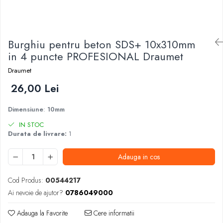
Foarfeci de mana
Galeti de lucru si accesorii
Imbusi si seturi de imbusi
Burghiu pentru beton SDS+ 10x310mm
Patenti, clesti si sfici
in 4 puncte PROFESIONAL Draumet
Pile de mana
Draumet
Pistoale de spuma si silicon
26,00 Lei
Rangi
Dimensiune
:
10mm
Razuri si razuitoare de mana
IN STOC
Surubelnite si seturi de surubelnite
Durata de livrare:
1
Trafaleti speciali
Adauga in cos
Truse de tubulare si chei
Tubulare 1/2 si accesorii
Cod Produs:
00544217
Ai nevoie de ajutor?
0786049000
Adauga la Favorite
Cere informatii