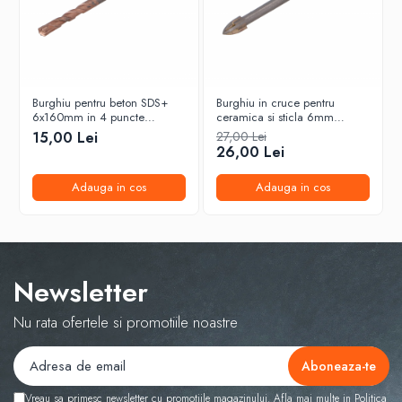
Burghiu pentru beton SDS+
Burghiu in cruce pentru
6x160mm in 4 puncte
ceramica si sticla 6mm
PROFESIONAL Draumet
Draumet
15,00 Lei
27,00 Lei
26,00 Lei
Adauga in cos
Adauga in cos
Newsletter
Nu rata ofertele si promotiile noastre
Vreau sa primesc newsletter cu promotiile magazinului. Afla mai multe in
Politica