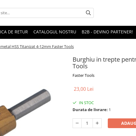
TICA DE RETUR
CATALOGUL NOSTRU
B2B - DEVINO PARTENER!
 metal HSS Titanizat 4-12mm Faster Tools
Burghiu in trepte pent
Tools
Faster Tools
23,00 Lei
IN STOC
Durata de livrare:
1
ADAUG