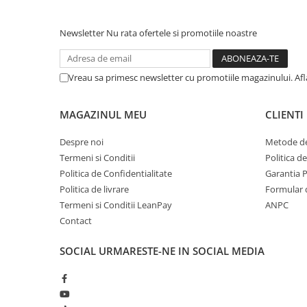
metal
Newsletter
Nu rata ofertele si promotiile noastre
Discuri smirghel cu velcro
Taiere umeda si uscata
Distantieri nivelare si fixare
Vreau sa primesc newsletter cu promotiile magazinului. Af
Distantieri cruce, tip T si penite
MAGAZINUL MEU
CLIENTI
Distantieri pentru nivelare
Echipamente pentru protectie
Despre noi
Metode de
Alte echipamente de protectie
Termeni si Conditii
Politica d
Politica de Confidentialitate
Garantia 
Articole curatenie
Politica de livrare
Formular 
Centuri scule si hamuri
Termeni si Conditii LeanPay
ANPC
Folie pentru protectie mobila
Contact
Manusi pentru protectie
SOCIAL
URMARESTE-NE IN SOCIAL MEDIA
Saci pentru menaj
Elemente pentru prindere si fixare
Chingi si cordeline