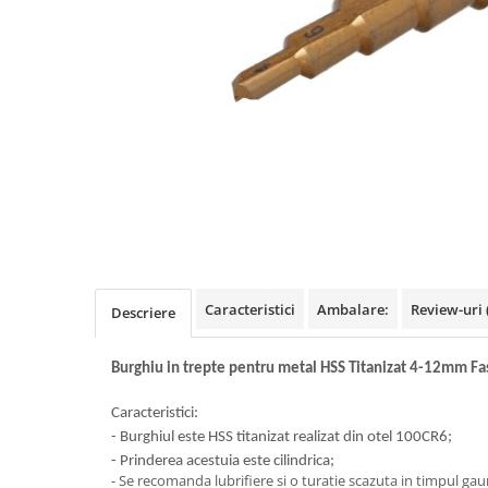
Benzi din aluminiu
Benzi dublu-adezive
Benzi duct tape
Benzi pentru avertizare
Benzi pentru zidarie
Burghie, dalti, spituri
Burghie pentru beton cu prindere
cilindirica
Burghie pentru beton SDS+
Burghie pentru lemn
Caracteristici
Ambalare:
Review-uri
Descriere
Burghie pentru metal cu cobalt
Burghiu in trepte pentru metal HSS Titanizat 4-12mm Fa
Burghie pentru metal in trepte -
conice
Caracteristici:
Burghie pentru metal lungi
- Burghiul este HSS titanizat realizat din otel 100CR6;
- Prinderea acestuia este cilindrica;
Burghie pentru sticla si ceramica
- Se recomanda lubrifiere si o turatie scazuta in timpul gauririi;​​​