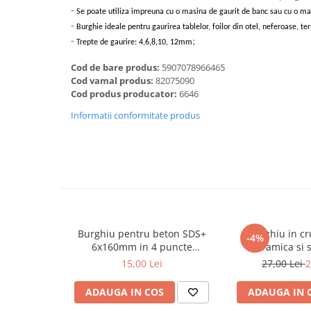
Dalti, spit-uri SDS+ si SDS MAX
-
Se poate utiliza impreuna cu o masina de gaurit de banc sau cu o mas
-
Carote, freze si accesorii pentru
Burghie ideale pentru gaurirea tablelor, foilor din otel, neferoase, te
slefuire
-
;
Trepte de gaurire: 4,6,8,10, 12mm
Accesorii pentru prelucrare
Cod de bare produs:
5907078966465
ceramica
Cod vamal produs:
82075090
Cod produs producator:
6646
Accesorii pentru frezare
Carote pentru ceramica
Informatii conformitate produs
Dischete pentru slefuire ceramica
Carote HSS
Carote si accesorii pentru zidarie
Freze pentru gaurire lemn si gips
carton
Discuri pentru taiere si slefuire
Burghiu pentru beton SDS+
Burghiu in c
-4%
Discuri lamelare cu smirghel
6x160mm in 4 puncte
ceramica si 
PROFESIONAL Draumet
Drau
15,00 Lei
27,00 Lei
2
Discuri pentru ferastrau circular
Discuri pentru slefuire gleturi
ADAUGA IN COS
ADAUGA IN 
Discuri pentru taiere si polizare