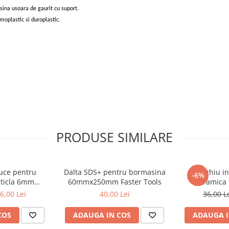
ina usoara de gaurit cu suport.
rmoplastic si duroplastic.
PRODUSE SIMILARE
ruce pentru
Dalta SDS+ pentru bormasina
Burghiu in
-6%
sticla 6mm
60mmx250mm Faster Tools
ceramica 
met
Dr
6,00 Lei
40,00 Lei
36,00 L
COS
ADAUGA IN COS
ADAUGA I