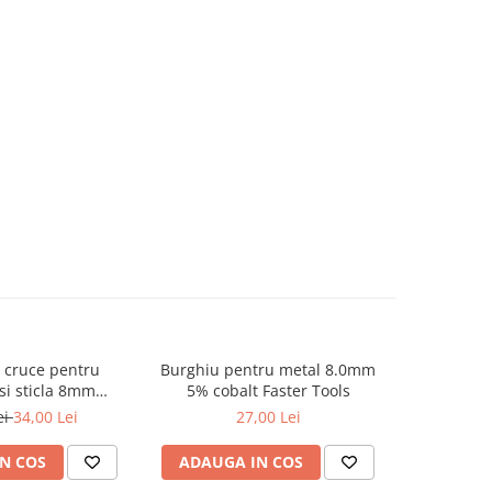
 cruce pentru
Burghiu pentru metal 8.0mm
Burghiu p
si sticla 8mm
5% cobalt Faster Tools
5% cob
aumet
ei
34,00 Lei
27,00 Lei
N COS
ADAUGA IN COS
ADAUG