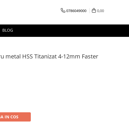
0786049000
0,00
BLOG
ru metal HSS Titanizat 4-12mm Faster
A IN COS