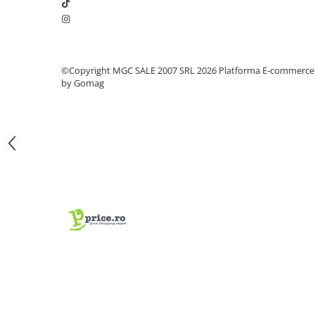
Coliere din plastic
Lampi pe gaz, fludor
Magneti pentru sudura in unghi
©Copyright MGC SALE 2007 SRL 2026
Platforma E-commerce
Ventuze
by Gomag
Gletiere, spacluri si mistrii
Alte gletiere
Gletiere din inox
Gletiere profesionale
Mistrii drepte si pentru colturi
Spacluri
Instrumente pentru scris si trasat
Creioane si creta
Markere cu vopsea
Markere permanente
Sfoara de trasat, oxizi