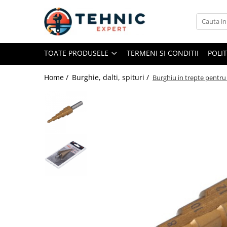
Toate Produsele
TOATE PRODUSELE
TERMENI SI CONDITII
POLI
Accesorii pentru scule electrice
Accesorii pentru sculele pe aer
Home /
Burghie, dalti, spituri /
Burghiu in trepte pentru
Alte accesorii pentru scule
electrice
Biti, prelungitoare si accesorii
Mixere pentru material
Panze pentru pendular si ferastrau
sabie
Perii sarma
Benzi adezive, avertizare si
reparatii
Alte benzi
Benzi anti-alunecare