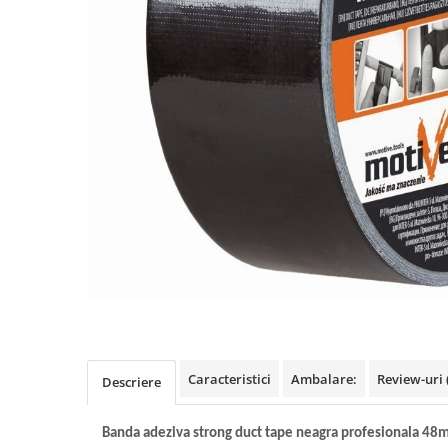
Benzi din aluminiu
Benzi dublu-adezive
Benzi duct tape
Benzi pentru avertizare
Benzi pentru zidarie
Burghie, dalti, spituri
Burghie pentru beton cu prindere
cilindirica
Burghie pentru beton SDS+
Burghie pentru lemn
Burghie pentru metal cu cobalt
Burghie pentru metal in trepte -
conice
Caracteristici
Ambalare:
Review-uri
Descriere
Burghie pentru metal lungi
Burghie pentru sticla si ceramica
Banda adeziva strong duct tape neagra profesionala 