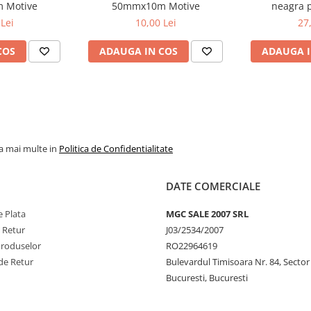
 Motive
50mmx10m Motive
neagra p
48mmx2
Lei
10,00 Lei
27
COS
ADAUGA IN COS
ADAUGA I
la mai multe in
Politica de Confidentialitate
DATE COMERCIALE
 Plata
MGC SALE 2007 SRL
e Retur
J03/2534/2007
Produselor
RO22964619
de Retur
Bulevardul Timisoara Nr. 84, Sector
Bucuresti, Bucuresti