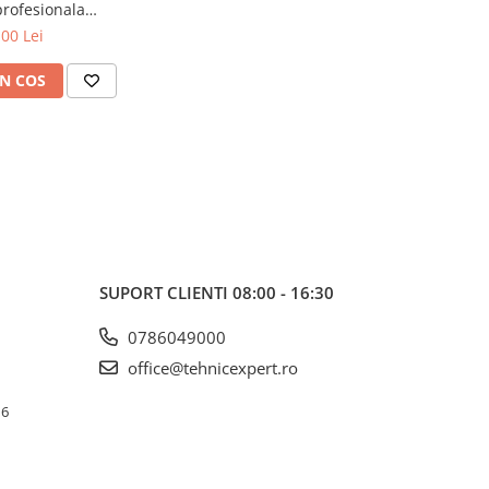
rofesionala
5m Motive
,00 Lei
N COS
SUPORT CLIENTI
08:00 - 16:30
0786049000
office@tehnicexpert.ro
 6