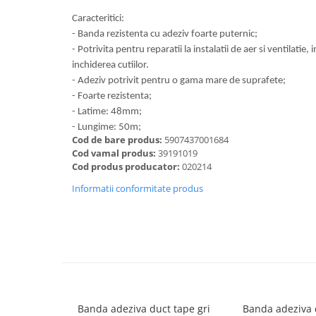
Dalti, spit-uri SDS+ si SDS MAX
Caracteritici:
Carote, freze si accesorii pentru
- Banda rezistenta cu adeziv foarte puternic;
slefuire
- Potrivita pentru reparatii la instalatii de aer si ventilatie
Accesorii pentru prelucrare
inchiderea cutiilor.
ceramica
- Adeziv potrivit pentru o gama mare de suprafete;
Accesorii pentru frezare
- Foarte rezistenta;
- Latime: 48mm;
Carote pentru ceramica
- Lungime: 50m;
Dischete pentru slefuire ceramica
Cod de bare produs:
5907437001684
Carote HSS
Cod vamal produs:
39191019
Cod produs producator:
020214
Carote si accesorii pentru zidarie
Informatii conformitate produs
Freze pentru gaurire lemn si gips
carton
Discuri pentru taiere si slefuire
Discuri lamelare cu smirghel
Discuri pentru ferastrau circular
Discuri pentru slefuire gleturi
Banda adeziva duct tape gri
Banda adeziva 
Discuri pentru taiere si polizare