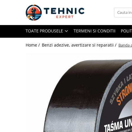
Toate Produsele
TOATE PRODUSELE
TERMENI SI CONDITII
POLI
Accesorii pentru scule electrice
Accesorii pentru sculele pe aer
Home /
Benzi adezive, avertizare si reparatii /
Banda a
Alte accesorii pentru scule
electrice
Biti, prelungitoare si accesorii
Mixere pentru material
Panze pentru pendular si ferastrau
sabie
Perii sarma
Benzi adezive, avertizare si
reparatii
Alte benzi
Benzi anti-alunecare