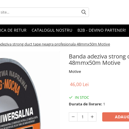
TICA DE RETUR
CATALOGUL NOSTRU
B2B - DEVINO PARTENER!
deziva strong duct tape neagra profesionala 48mmx50m Motive
Banda adeziva strong 
48mmx50m Motive
Motive
46,00 Lei
IN STOC
Durata de livrare:
1
ADAUG