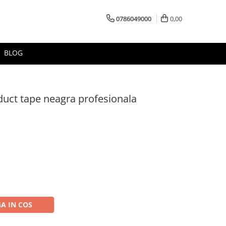
0786049000
0,00
BLOG
duct tape neagra profesionala
A IN COS