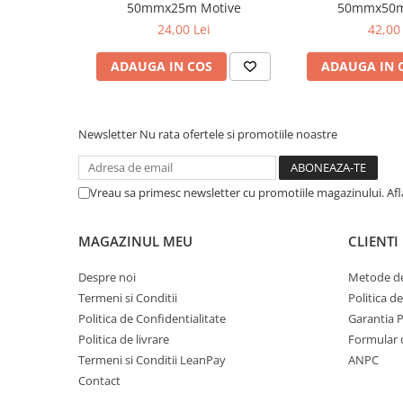
50mmx25m Motive
50mmx50m
metal
24,00 Lei
42,00 
Discuri smirghel cu velcro
ADAUGA IN COS
ADAUGA IN 
Taiere umeda si uscata
Distantieri nivelare si fixare
Distantieri cruce, tip T si penite
Newsletter
Nu rata ofertele si promotiile noastre
Distantieri pentru nivelare
Echipamente pentru protectie
Vreau sa primesc newsletter cu promotiile magazinului. Af
Alte echipamente de protectie
Articole curatenie
MAGAZINUL MEU
CLIENTI
Centuri scule si hamuri
Despre noi
Metode de
Folie pentru protectie mobila
Termeni si Conditii
Politica d
Manusi pentru protectie
Politica de Confidentialitate
Garantia 
Politica de livrare
Formular 
Saci pentru menaj
Termeni si Conditii LeanPay
ANPC
Elemente pentru prindere si fixare
Contact
Chingi si cordeline