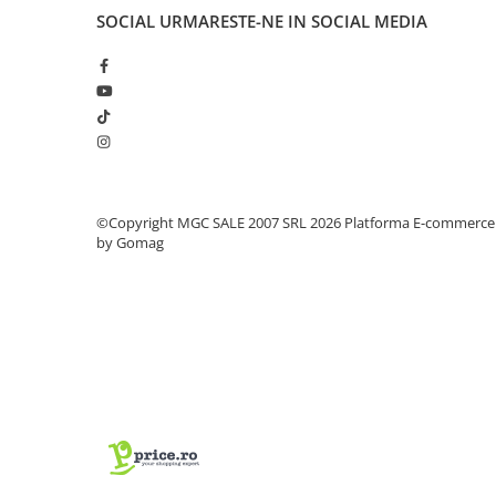
SOCIAL
URMARESTE-NE IN SOCIAL MEDIA
Coliere din plastic
Lampi pe gaz, fludor
Magneti pentru sudura in unghi
Ventuze
Gletiere, spacluri si mistrii
Alte gletiere
©Copyright MGC SALE 2007 SRL 2026
Platforma E-commerce
Gletiere din inox
by Gomag
Gletiere profesionale
Mistrii drepte si pentru colturi
Spacluri
Instrumente pentru scris si trasat
Creioane si creta
Markere cu vopsea
Markere permanente
Sfoara de trasat, oxizi