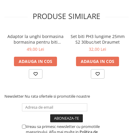
Coliere din plastic
PRODUSE SIMILARE
Lampi pe gaz, fludor
Magneti pentru sudura in unghi
Ventuze
Adaptor la unghi bormasina
Set biti PH3 lungime 25mm
bormasina pentru biti
S2 30buc/set Draumet
Gletiere, spacluri si mistrii
Faster Tools
49,00 Lei
32,00 Lei
Alte gletiere
Gletiere din inox
ADAUGA IN COS
ADAUGA IN COS
Gletiere profesionale
Mistrii drepte si pentru colturi
Spacluri
Newsletter
Nu rata ofertele si promotiile noastre
Instrumente pentru scris si trasat
Creioane si creta
Markere cu vopsea
Markere permanente
Vreau sa primesc newsletter cu promotiile
magazinului. Afla mai multe in
Politica de
Sfoara de trasat, oxizi