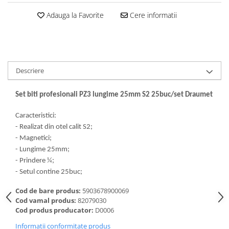
Dalti, spit-uri SDS+ si SDS MAX
Adauga la Favorite
Cere informatii
Carote, freze si accesorii pentru
slefuire
Accesorii pentru prelucrare
ceramica
Accesorii pentru frezare
Descriere
Carote pentru ceramica
Set biti profesionali PZ3 lungime 25mm S2 25buc/set Draumet
Dischete pentru slefuire ceramica
Carote HSS
Caracteristici:
Carote si accesorii pentru zidarie
- Realizat din otel calit S2;
- Magnetici;
Freze pentru gaurire lemn si gips
- Lungime 25mm;
carton
- Prindere ¼;
Discuri pentru taiere si slefuire
- Setul contine 25buc;
Discuri lamelare cu smirghel
Cod de bare produs:
5903678900069
Discuri pentru ferastrau circular
Cod vamal produs:
82079030
Cod produs producator:
D0006
Discuri pentru slefuire gleturi
Informatii conformitate produs
Discuri pentru taiere si polizare