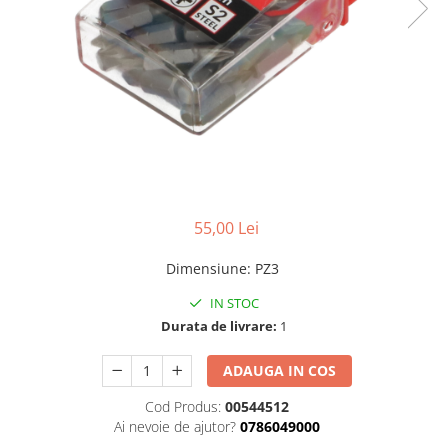
Benzi din aluminiu
Benzi dublu-adezive
Benzi duct tape
Benzi pentru avertizare
Benzi pentru zidarie
Burghie, dalti, spituri
Burghie pentru beton cu prindere
cilindirica
55,00 Lei
Burghie pentru beton SDS+
Dimensiune
:
PZ3
Burghie pentru lemn
IN STOC
Burghie pentru metal cu cobalt
Durata de livrare:
1
Burghie pentru metal in trepte -
conice
ADAUGA IN COS
Burghie pentru metal lungi
Cod Produs:
00544512
Ai nevoie de ajutor?
0786049000
Burghie pentru sticla si ceramica