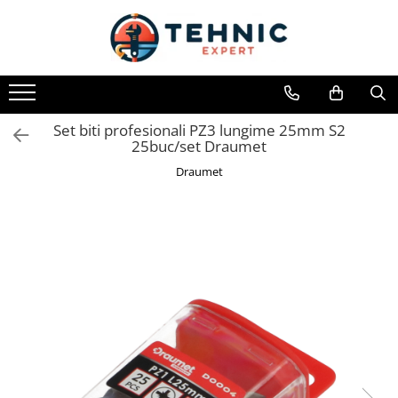
Toate Produsele
Accesorii pentru scule electrice
Accesorii pentru sculele pe aer
Set biti profesionali PZ3 lungime 25mm S2
25buc/set Draumet
Alte accesorii pentru scule
electrice
Draumet
Biti, prelungitoare si accesorii
Mixere pentru material
Panze pentru pendular si ferastrau
sabie
Perii sarma
Benzi adezive, avertizare si
reparatii
Alte benzi
Benzi anti-alunecare