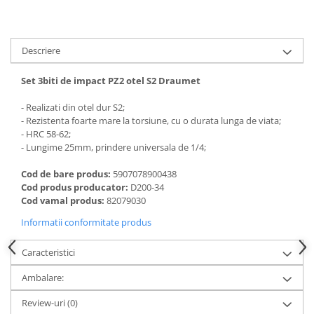
Dalti, spit-uri SDS+ si SDS MAX
Carote, freze si accesorii pentru
slefuire
Descriere
Accesorii pentru prelucrare
ceramica
Set 3biti de impact PZ2 otel S2 Draumet
Accesorii pentru frezare
- Realizati din otel dur S2;
Carote pentru ceramica
- Rezistenta foarte mare la torsiune, cu o durata lunga de viata;
Dischete pentru slefuire ceramica
- HRC 58-62;
- Lungime 25mm, prindere universala de 1/4;
Carote HSS
Carote si accesorii pentru zidarie
Cod de bare produs:
5907078900438
Cod produs producator:
D200-34
Freze pentru gaurire lemn si gips
Cod vamal produs:
82079030
carton
Informatii conformitate produs
Discuri pentru taiere si slefuire
Discuri lamelare cu smirghel
Caracteristici
Discuri pentru ferastrau circular
Ambalare:
Discuri pentru slefuire gleturi
Review-uri
(0)
Discuri pentru taiere si polizare