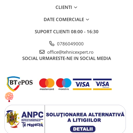
CLIENTI
Lacate si antifurturi
Antifurturi
DATE COMERCIALE
Lacate
SUPORT CLIENTI
08:00 - 16:30
Scule de mana
Alte scule de mana
0786049000
Capsatoare si capse pentru
office@tehnicexpert.ro
tapiterie
SOCIAL
URMARESTE-NE IN SOCIAL MEDIA
Chei combinate
Chei combinate cu clichet
Ciocane cauciucate
Ciocane cu maner din lemn
Ciocane dulgherie
Clesti papagali si suedezi
Clesti popnituri
Cuttere si lame pentru cutter