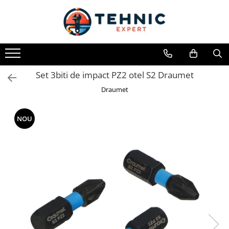
Toate Produsele
Accesorii pentru scule electrice
Accesorii pentru sculele pe aer
Set 3biti de impact PZ2 otel S2 Draumet
Alte accesorii pentru scule
Draumet
electrice
Biti, prelungitoare si accesorii
NOU
Mixere pentru material
Panze pentru pendular si ferastrau
sabie
Perii sarma
Benzi adezive, avertizare si
reparatii
Alte benzi
Benzi anti-alunecare