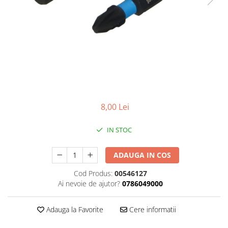
Benzi din aluminiu
Benzi dublu-adezive
Benzi duct tape
Benzi pentru avertizare
Benzi pentru zidarie
Burghie, dalti, spituri
Burghie pentru beton cu prindere
8,00 Lei
cilindirica
Burghie pentru beton SDS+
IN STOC
Burghie pentru lemn
ADAUGA IN COS
Burghie pentru metal cu cobalt
Cod Produs:
00546127
Burghie pentru metal in trepte -
Ai nevoie de ajutor?
0786049000
conice
Burghie pentru metal lungi
Adauga la Favorite
Cere informatii
Burghie pentru sticla si ceramica