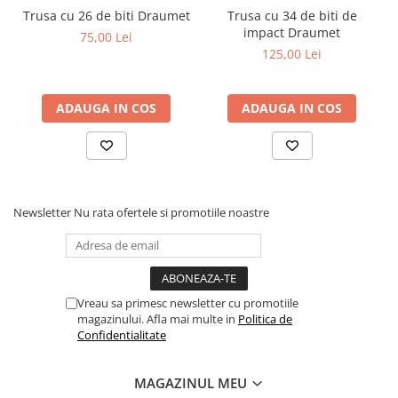
Trusa cu 26 de biti Draumet
Trusa cu 34 de biti de
Coliere din plastic
impact Draumet
75,00 Lei
Lampi pe gaz, fludor
125,00 Lei
Magneti pentru sudura in unghi
Ventuze
ADAUGA IN COS
ADAUGA IN COS
Gletiere, spacluri si mistrii
Alte gletiere
Gletiere din inox
Gletiere profesionale
Newsletter
Nu rata ofertele si promotiile noastre
Mistrii drepte si pentru colturi
Spacluri
Instrumente pentru scris si trasat
Vreau sa primesc newsletter cu promotiile
Creioane si creta
magazinului. Afla mai multe in
Politica de
Confidentialitate
Markere cu vopsea
Markere permanente
MAGAZINUL MEU
Sfoara de trasat, oxizi