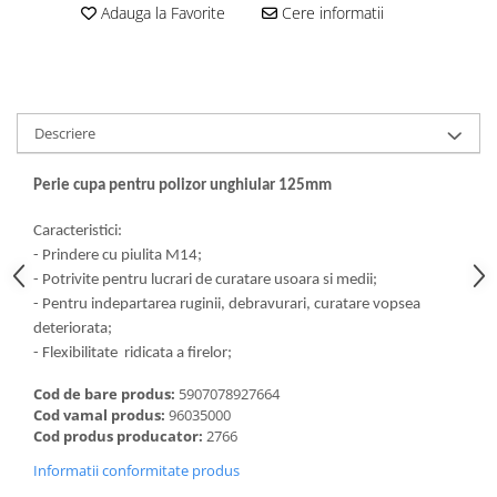
Dalti, spit-uri SDS+ si SDS MAX
Adauga la Favorite
Cere informatii
Carote, freze si accesorii pentru
slefuire
Accesorii pentru prelucrare
ceramica
Descriere
Accesorii pentru frezare
Carote pentru ceramica
Perie cupa pentru polizor unghiular 125mm
Dischete pentru slefuire ceramica
Caracteristici:
Carote HSS
- Prindere cu piulita M14;
Carote si accesorii pentru zidarie
- Potrivite pentru lucrari de curatare usoara si medii;
- Pentru indepartarea ruginii, debravurari, curatare vopsea
Freze pentru gaurire lemn si gips
carton
deteriorata;
- Flexibilitate ridicata a firelor;
Discuri pentru taiere si slefuire
Discuri lamelare cu smirghel
Cod de bare produs:
5907078927664
Cod vamal produs:
96035000
Discuri pentru ferastrau circular
Cod produs producator:
2766
Discuri pentru slefuire gleturi
Informatii conformitate produs
Discuri pentru taiere si polizare