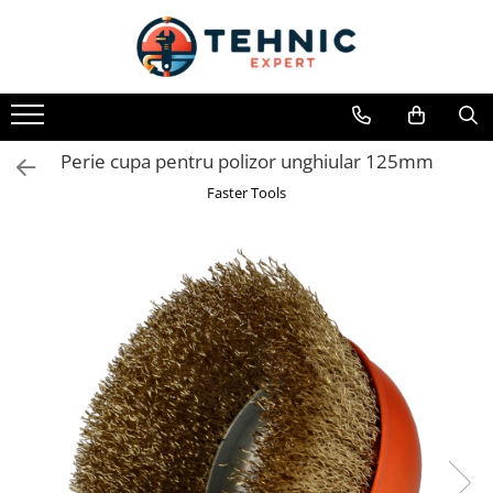
Toate Produsele
Accesorii pentru scule electrice
Accesorii pentru sculele pe aer
Perie cupa pentru polizor unghiular 125mm
Alte accesorii pentru scule
Faster Tools
electrice
Biti, prelungitoare si accesorii
Mixere pentru material
Panze pentru pendular si ferastrau
sabie
Perii sarma
Benzi adezive, avertizare si
reparatii
Alte benzi
Benzi anti-alunecare