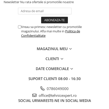
Newsletter
Nu rata ofertele si promotiile noastre
Coliere din plastic
Lampi pe gaz, fludor
Magneti pentru sudura in unghi
Vreau sa primesc newsletter cu promotiile
Ventuze
magazinului. Afla mai multe in
Politica de
Gletiere, spacluri si mistrii
Confidentialitate
Alte gletiere
MAGAZINUL MEU
Gletiere din inox
Gletiere profesionale
CLIENTI
Mistrii drepte si pentru colturi
DATE COMERCIALE
Spacluri
SUPORT CLIENTI
08:00 - 16:30
Instrumente pentru scris si trasat
Creioane si creta
0786049000
Markere cu vopsea
office@tehnicexpert.ro
SOCIAL
URMARESTE-NE IN SOCIAL MEDIA
Markere permanente
Sfoara de trasat, oxizi