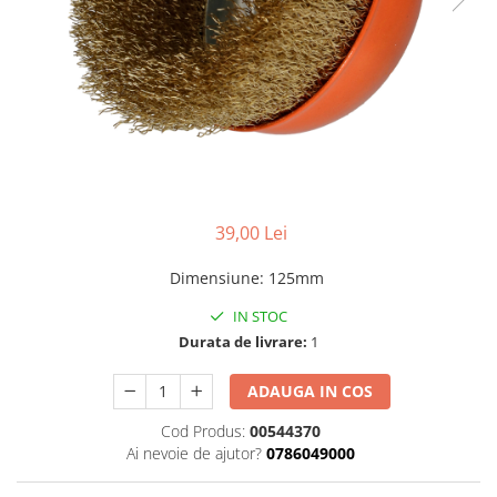
Benzi din aluminiu
Benzi dublu-adezive
Benzi duct tape
Benzi pentru avertizare
Benzi pentru zidarie
Burghie, dalti, spituri
Burghie pentru beton cu prindere
39,00 Lei
cilindirica
Dimensiune
:
125mm
Burghie pentru beton SDS+
Burghie pentru lemn
IN STOC
Durata de livrare:
1
Burghie pentru metal cu cobalt
Burghie pentru metal in trepte -
ADAUGA IN COS
conice
Cod Produs:
00544370
Burghie pentru metal lungi
Ai nevoie de ajutor?
0786049000
Burghie pentru sticla si ceramica