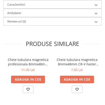
Caracteristici
metal
Discuri smirghel cu velcro
Ambalare:
Taiere umeda si uscata
Review-uri
(0)
Distantieri nivelare si fixare
Distantieri cruce, tip T si penite
Distantieri pentru nivelare
PRODUSE SIMILARE
Echipamente pentru protectie
Alte echipamente de protectie
Cheie tubulara magnetica
Cheie tubulara magnetica
Articole curatenie
profesionala 8mmx48mm
8mmx48mm CR-V Faster
Centuri scule si hamuri
CR-V Draumet
Tools
11,00 Lei
7,00 Lei
Folie pentru protectie mobila
ADAUGA IN COS
ADAUGA IN COS
Manusi pentru protectie
Saci pentru menaj
Elemente pentru prindere si fixare
Chingi si cordeline