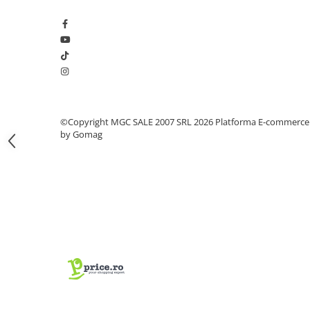
Coliere din plastic
Lampi pe gaz, fludor
Magneti pentru sudura in unghi
Ventuze
Gletiere, spacluri si mistrii
Alte gletiere
©Copyright MGC SALE 2007 SRL 2026
Platforma E-commerce
by Gomag
Gletiere din inox
Gletiere profesionale
Mistrii drepte si pentru colturi
Spacluri
Instrumente pentru scris si trasat
Creioane si creta
Markere cu vopsea
Markere permanente
Sfoara de trasat, oxizi