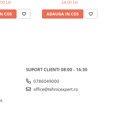
et Draumet
2buc/set Faster Tools
5buc/s
,00 Lei
24,00 Lei
N COS
ADAUGA IN COS
ADAUG
SUPORT CLIENTI
08:00 - 16:30
0786049000
office@tehnicexpert.ro
 6