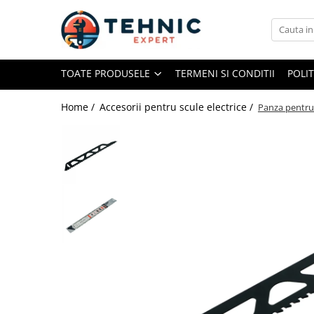
Toate Produsele
TOATE PRODUSELE
TERMENI SI CONDITII
POLI
Accesorii pentru scule electrice
Accesorii pentru sculele pe aer
Home /
Accesorii pentru scule electrice /
Panza pentru
Alte accesorii pentru scule
electrice
Biti, prelungitoare si accesorii
Mixere pentru material
Panze pentru pendular si ferastrau
sabie
Perii sarma
Benzi adezive, avertizare si
reparatii
Alte benzi
Benzi anti-alunecare